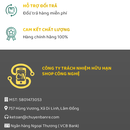
HỖ TRỢ ĐỔI TRẢ
Đổi/ trả hàng miễn phí
CAM KẾT CHẤT LƯỢNG
Hàng chính hãng 100%
CÔNG TY TRÁCH NHIỆM HỮU HẠN
SHOP CÔNG NGHỆ
MST: 5801473053
757 Hùng Vương, Xã Di Linh, Lâm Đồng
ketoan@chuyenbanre.com
Ngân hàng Ngoại Thương ( VCB Bank)