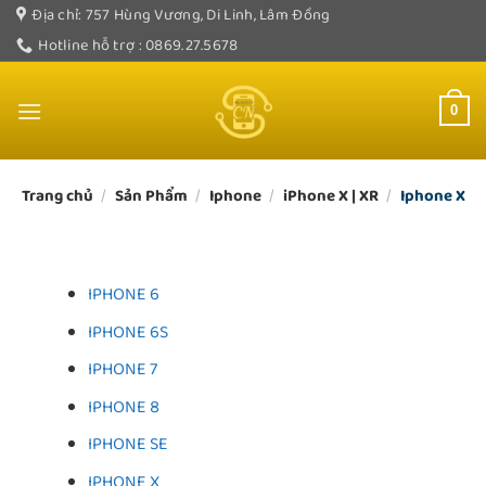
Bỏ
Địa chỉ: 757 Hùng Vương, Di Linh, Lâm Đồng
qua
Hotline hỗ trợ : 0869.27.5678
nội
dung
0
Trang chủ
/
Sản Phẩm
/
Iphone
/
iPhone X | XR
/
Iphone X
IPHONE 6
IPHONE 6S
IPHONE 7
IPHONE 8
IPHONE SE
IPHONE X