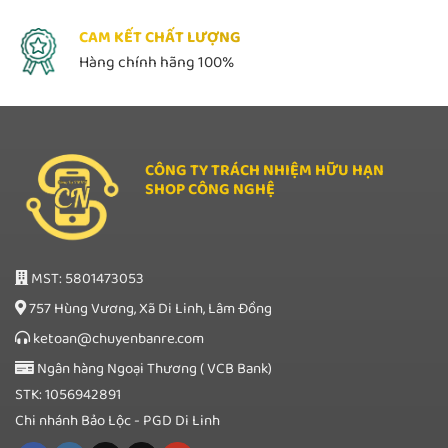
CAM KẾT CHẤT LƯỢNG
Hàng chính hãng 100%
CÔNG TY TRÁCH NHIỆM HỮU HẠN
SHOP CÔNG NGHỆ
MST: 5801473053
757 Hùng Vương, Xã Di Linh, Lâm Đồng
ketoan@chuyenbanre.com
Ngân hàng Ngoại Thương ( VCB Bank)
STK: 1056942891
Chi nhánh Bảo Lộc - PGD Di Linh