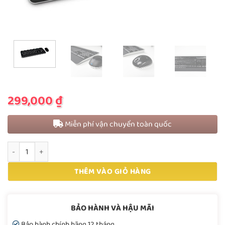
299,000
₫
Miễn phí vận chuyển toàn quốc
BỘ CHUỘT PHÍM KHÔNG DÂY MICROSOFT 3050 (QSD) số lượng
THÊM VÀO GIỎ HÀNG
BẢO HÀNH VÀ HẬU MÃI
Bảo hành chính hãng 12 tháng