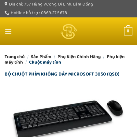
Bỏ
Địa chỉ: 757 Hùng Vương, Di Linh, Lâm Đồng
qua
Hotline hỗ trợ : 0869.27.5678
nội
dung
0
Trang chủ
/
Sản Phẩm
/
Phụ Kiện Chính Hãng
/
Phụ kiện
máy tính
/
Chuột máy tính
BỘ CHUỘT PHÍM KHÔNG DÂY MICROSOFT 3050 (QSD)