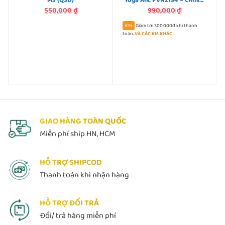
M3 (QSD)
Yoga Anc PVN2194 – CHÍNH
HÃNG
550,000
₫
990,000
₫
Giảm tới 300.000đ khi thanh
toán...
VÀ CÁC KM KHÁC
GIAO HÀNG TOÀN QUỐC
Miễn phí ship HN, HCM
HỖ TRỢ SHIPCOD
Thanh toán khi nhận hàng
HỖ TRỢ ĐỔI TRẢ
Đổi/ trả hàng miễn phí