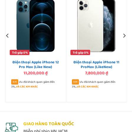
Trả góp 0%
Trả góp 0%
Điện thoại Apple iPhone 12
Điện thoại Apple iPhone 11
Pro Max (Like New)
ProMax (LikeNew)
11,200,000
₫
7,800,000
₫
Ưu đãi khách quen giảm đến
Ưu đãi khách quen giảm đến
3%...
VÀ CÁC KM KHÁC
3%...
VÀ CÁC KM KHÁC
GIAO HÀNG TOÀN QUỐC
Miễn phí ship HN, HCM