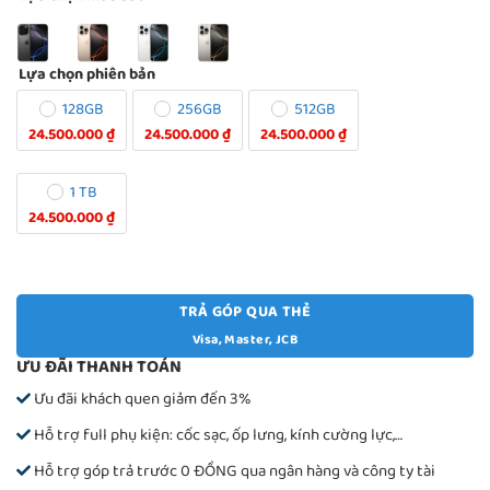
Lựa chọn phiên bản
128GB
256GB
512GB
24.500.000 ₫
24.500.000 ₫
24.500.000 ₫
1 TB
24.500.000 ₫
TRẢ GÓP QUA THẺ
Visa, Master, JCB
ƯU ĐÃI THANH TOÁN
Ưu đãi khách quen giảm đến 3%
Hỗ trợ full phụ kiện: cốc sạc, ốp lưng, kính cường lực,…
Hỗ trợ góp trả trước 0 ĐỒNG qua ngân hàng và công ty tài