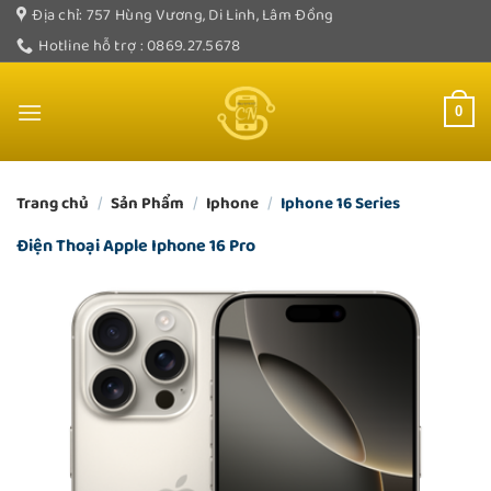
Bỏ
Địa chỉ: 757 Hùng Vương, Di Linh, Lâm Đồng
qua
Hotline hỗ trợ : 0869.27.5678
nội
dung
0
Trang chủ
/
Sản Phẩm
/
Iphone
/
Iphone 16 Series
Điện Thoại Apple Iphone 16 Pro