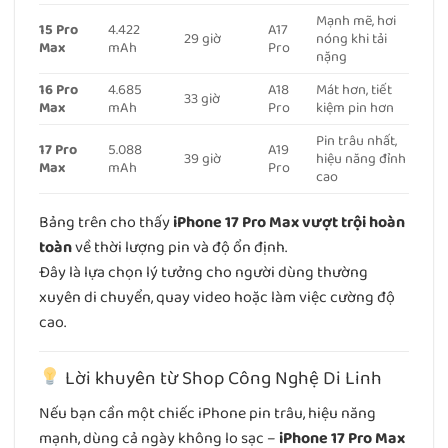
Mạnh mẽ, hơi
15 Pro
4.422
A17
29 giờ
nóng khi tải
Max
mAh
Pro
nặng
16 Pro
4.685
A18
Mát hơn, tiết
33 giờ
Max
mAh
Pro
kiệm pin hơn
Pin trâu nhất,
17 Pro
5.088
A19
39 giờ
hiệu năng đỉnh
Max
mAh
Pro
cao
Bảng trên cho thấy
iPhone 17 Pro Max vượt trội hoàn
toàn
về thời lượng pin và độ ổn định.
Đây là lựa chọn lý tưởng cho người dùng thường
xuyên di chuyển, quay video hoặc làm việc cường độ
cao.
Lời khuyên từ Shop Công Nghệ Di Linh
Nếu bạn cần một chiếc iPhone pin trâu, hiệu năng
mạnh, dùng cả ngày không lo sạc –
iPhone 17 Pro Max