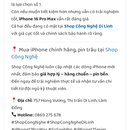
là lựa chọn số 1.
Còn nếu muốn tiết kiệm hơn nhưng vẫn có trải nghiệm
tốt,
iPhone 16 Pro Max
vẫn rất đáng giá.
Cả hai đều đang có mặt tại
Shop Công Nghệ Di Linh
với giá cực tốt và chính sách bảo hành rõ ràng.
Mua iPhone chính hãng, pin trâu tại
Shop
Công Nghệ
Shop Công Nghệ luôn cập nhật các dòng iPhone mới
nhất, đảm bảo
giá hợp lý – hàng chuẩn – pin bền
.
Đến ngay để trải nghiệm thực tế và nhận tư vấn chi
tiết từ đội ngũ kỹ thuật viên.
Địa chỉ:
757 Hùng Vương, Thị trấn Di Linh, Lâm
Đồng
Hotline:
0869 275 678
#ShopCongNghe #ShopCongNgheDiLinh
#iPhone17ProMax #SoSanhPin #iPhone17Series