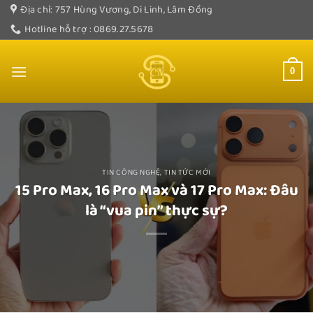
Bỏ
Địa chỉ: 757 Hùng Vương, Di Linh, Lâm Đồng
qua
Hotline hỗ trợ : 0869.27.5678
nội
dung
0
TIN CÔNG NGHỆ
,
TIN TỨC MỚI
15 Pro Max, 16 Pro Max và 17 Pro Max: Đâu
là “vua pin” thực sự?