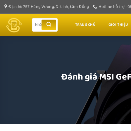
Bỏ
Địa chỉ: 757 Hùng Vương, Di Linh, Lâm Đồng
Hotline hỗ trợ : 
qua
nội
Tìm
TRANG CHỦ
GIỚI THIỆU
dung
kiếm:
Đánh giá MSI Ge