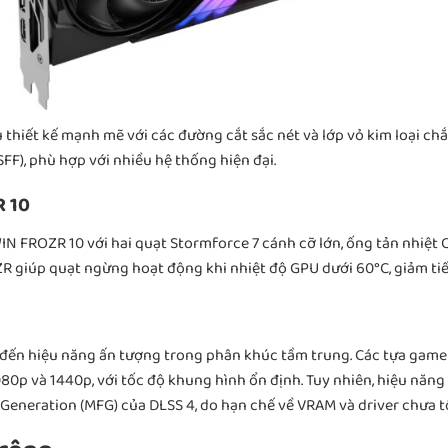
hiết kế mạnh mẽ với các đường cắt sắc nét và lớp vỏ kim loại chắ
FF), phù hợp với nhiều hệ thống hiện đại.
R 10
IN FROZR 10 với hai quạt Stormforce 7 cánh cỡ lớn, ống tản nhiệt C
 giúp quạt ngừng hoạt động khi nhiệt độ GPU dưới 60°C, giảm tiế
n hiệu năng ấn tượng trong phân khúc tầm trung. Các tựa game 
80p và 1440p, với tốc độ khung hình ổn định. Tuy nhiên, hiệu năng 
Generation (MFG) của DLSS 4, do hạn chế về VRAM và driver chưa tố