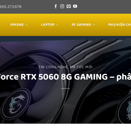
0869.27.5678
IPHONE
LAPTOP
PC GAMING
PHỤ KIỆN C
TIN CÔNG NGHỆ
,
TIN TỨC MỚI
Force RTX 5060 8G GAMING – phâ