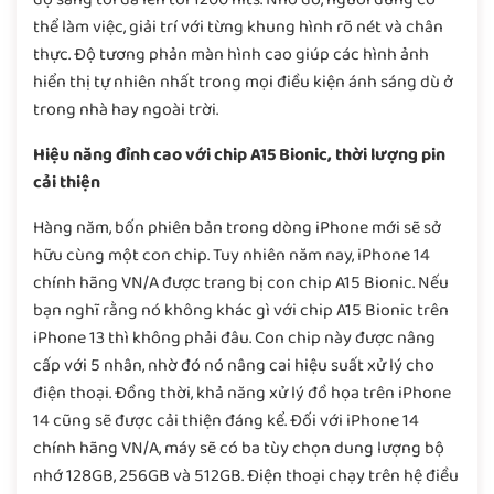
thể làm việc, giải trí với từng khung hình rõ nét và chân
thực. Độ tương phản màn hình cao giúp các hình ảnh
hiển thị tự nhiên nhất trong mọi điều kiện ánh sáng dù ở
trong nhà hay ngoài trời.
Hiệu năng đỉnh cao với chip A15 Bionic, thời lượng pin
cải thiện
Hàng năm, bốn phiên bản trong dòng iPhone mới sẽ sở
hữu cùng một con chip. Tuy nhiên năm nay, iPhone 14
chính hãng VN/A được trang bị con chip A15 Bionic. Nếu
bạn nghĩ rằng nó không khác gì với chip A15 Bionic trên
iPhone 13 thì không phải đâu. Con chip này được nâng
cấp với 5 nhân, nhờ đó nó nâng cai hiệu suất xử lý cho
điện thoại. Đồng thời, khả năng xử lý đồ họa trên iPhone
14 cũng sẽ được cải thiện đáng kể. Đối với iPhone 14
chính hãng VN/A, máy sẽ có ba tùy chọn dung lượng bộ
nhớ 128GB, 256GB và 512GB. Điện thoại chạy trên hệ điều