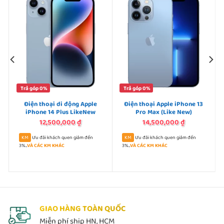
Trả góp 0%
Trả góp 0%
Điện thoại di động Apple
Điện thoại Apple iPhone 13
iPhone 14 Plus LikeNew
Pro Max (Like New)
12,500,000
₫
14,500,000
₫
Ưu đãi khách quen giảm đến
Ưu đãi khách quen giảm đến
3%...
VÀ CÁC KM KHÁC
3%...
VÀ CÁC KM KHÁC
GIAO HÀNG TOÀN QUỐC
Miễn phí ship HN, HCM