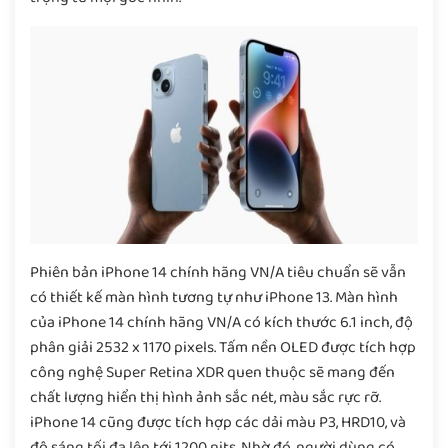
Phiên bản iPhone 14 chính hãng VN/A tiêu chuẩn sẽ vẫn
có thiết kế màn hình tương tự như iPhone 13. Màn hình
của iPhone 14 chính hãng VN/A có kích thước 6.1 inch, độ
phân giải 2532 x 1170 pixels. Tấm nền OLED được tích hợp
công nghệ Super Retina XDR quen thuộc sẽ mang đến
chất lượng hiển thị hình ảnh sắc nét, màu sắc rực rỡ.
iPhone 14 cũng được tích hợp các dải màu P3, HRD10, và
độ sáng tối đa lên tới 1200 nits. Nhờ đó, người dùng có