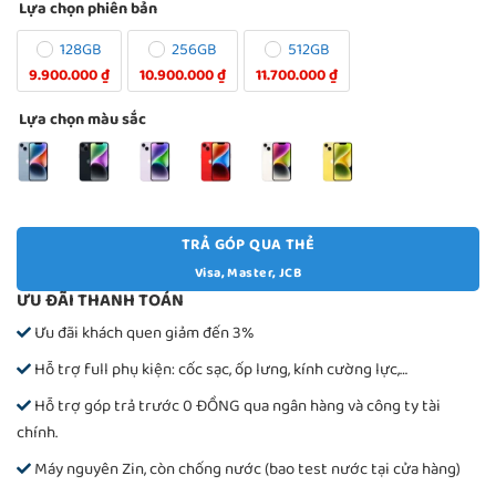
Lựa chọn phiên bản
128GB
256GB
512GB
9.900.000 ₫
10.900.000 ₫
11.700.000 ₫
Lựa chọn màu sắc
TRẢ GÓP QUA THẺ
Visa, Master, JCB
ƯU ĐÃI THANH TOÁN
Ưu đãi khách quen giảm đến 3%
Hỗ trợ full phụ kiện: cốc sạc, ốp lưng, kính cường lực,…
Hỗ trợ góp trả trước 0 ĐỒNG qua ngân hàng và công ty tài
chính.
Máy nguyên Zin, còn chống nước (bao test nước tại cửa hàng)