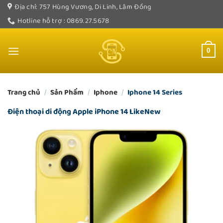
Bỏ
Địa chỉ: 757 Hùng Vương, Di Linh, Lâm Đồng
qua
Hotline hỗ trợ : 0869.27.5678
nội
dung
0
Trang chủ
/
Sản Phẩm
/
Iphone
/
Iphone 14 Series
Điện thoại di động Apple iPhone 14 LikeNew