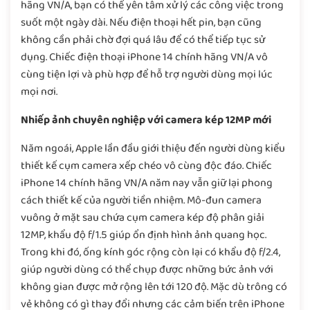
hãng VN/A, bạn có thể yên tâm xử lý các công việc trong
suốt một ngày dài. Nếu điện thoại hết pin, bạn cũng
không cần phải chờ đợi quá lâu để có thể tiếp tục sử
dụng. Chiếc điện thoại iPhone 14 chính hãng VN/A vô
cùng tiện lợi và phù hợp để hỗ trợ người dùng mọi lúc
mọi nơi.
Nhiếp ảnh chuyên nghiệp với camera kép 12MP mới
Năm ngoái, Apple lần đầu giới thiệu đến người dùng kiểu
thiết kế cụm camera xếp chéo vô cùng độc đáo. Chiếc
iPhone 14 chính hãng VN/A năm nay vẫn giữ lại phong
cách thiết kế của người tiền nhiệm. Mô-đun camera
vuông ở mặt sau chứa cụm camera kép độ phân giải
12MP, khẩu độ f/1.5 giúp ổn định hình ảnh quang học.
Trong khi đó, ống kính góc rộng còn lại có khẩu độ f/2.4,
giúp người dùng có thể chụp được những bức ảnh với
không gian được mở rộng lên tới 120 độ. Mặc dù trông có
vẻ không có gì thay đổi nhưng các cảm biến trên iPhone